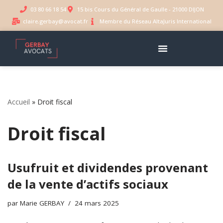
03 80 66 18 54
15 bis Cours du Général de Gaulle - 21000 DIJON
claire.gerbay@avocat.fr
Membre du Réseau AltaJuris International
Aller
au
contenu
Accueil
»
Droit fiscal
Droit fiscal
Usufruit et dividendes provenant
de la vente d’actifs sociaux
par
Marie GERBAY
24 mars 2025