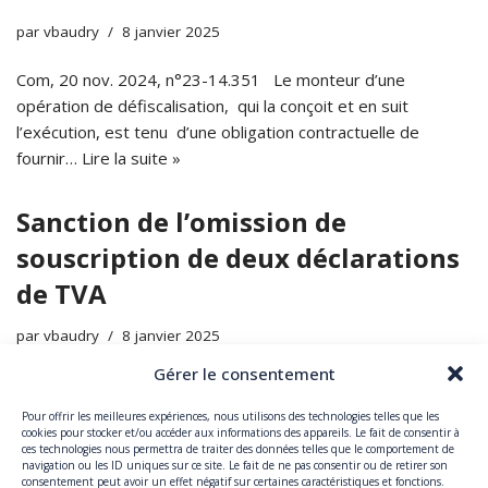
par
vbaudry
8 janvier 2025
Com, 20 nov. 2024, n°23-14.351 Le monteur d’une
opération de défiscalisation, qui la conçoit et en suit
l’exécution, est tenu d’une obligation contractuelle de
fournir…
Lire la suite »
Sanction de l’omission de
souscription de deux déclarations
de TVA
par
vbaudry
8 janvier 2025
Gérer le consentement
CE, 8 nov. 2024, n°473430 Il résulte de l’article 302 nonies
du CGI que les allégements d’impôt sur le revenu ou
Pour offrir les meilleures expériences, nous utilisons des technologies telles que les
d’impôt sur les sociétés…
Lire la suite »
cookies pour stocker et/ou accéder aux informations des appareils. Le fait de consentir à
ces technologies nous permettra de traiter des données telles que le comportement de
navigation ou les ID uniques sur ce site. Le fait de ne pas consentir ou de retirer son
consentement peut avoir un effet négatif sur certaines caractéristiques et fonctions.