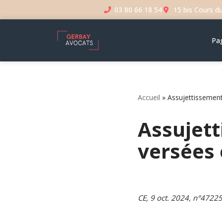
03 80 66 18 54
15 bis Cours d
Aller
au
Pag
contenu
Accueil
»
Assujettissemen
Assujet
versées 
CE, 9 oct. 2024, n°472257