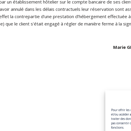
r un établissement hôtelier sur le compte bancaire de ses clien
voir annulé dans les délais contractuels leur réservation sont ass
fet la contrepartie d’une prestation d’hébergement effectuée à 
) que le client s’était engagé à régler de manière ferme à la signa
Marie G
Pour offrir les
et/ou accéder 
traiter des do
pas consentir 
fonctions.