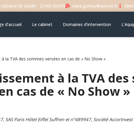
u Général de Gaulle - 21000 DIJON
claire.gerbay@avocat.fr
Memb
e d’accueil
Le cabinet
Domaines d’intervention
L’équi
t à la TVA des sommes versées en cas de « No Show »
tissement à la TVA de
en cas de « No Show »
, SAS Paris Hôtel Eiffel Suffren et n°489947, Société AccorInvest