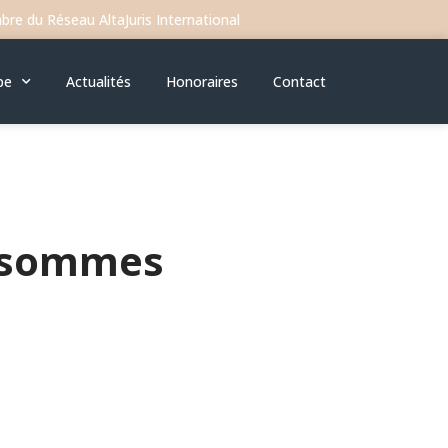
re du Réseau AltaJuris International
pe
Actualités
Honoraires
Contact
s sommes