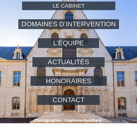
LE CABINET
DOMAINES D’INTERVENTION
L'ÉQUIPE
ACTUALITÉS
HONORAIRES
CONTACT
Photographie : Stéphane Rouillard