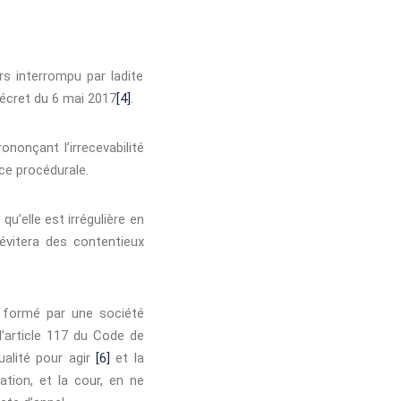
ors interrompu par ladite
 décret du 6 mai 2017
[4]
.
ononçant l’irrecevabilité
nce procédurale.
u’elle est irrégulière en
évitera des contentieux
é formé par une société
 l’article 117 du Code de
ualité pour agir
[6]
et la
ation, et la cour, en ne