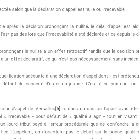
ctée selon que la déclaration d’appel est nulle ou irrecevable.
le après la décision prononçant la nullité, le délai d’appel est al
’est pas dès lors que l’irrecevabilité a été déclarée et ce depuis le
 prononçant la nullité a un effet rétroactif tandis que la décision pr
l a un effet déclaratif, ce qui n’est pas nécessairement sans incide
ualification adéquate à une déclaration d’appel dont il est prétendu q
défaut de capacité d’ester en justice. C’est à ce prix que l’on 
our d’appel de Versailles
[5]
a, dans un cas où l’appel avait ét
l « irrecevable » pour défaut de « qualité à agir » tout en visant
 un lourd tribut payé à l’erreur procédurale que de confondre la q
tice. L’appelant, en n’orientant pas le débat sur la bonne qualific