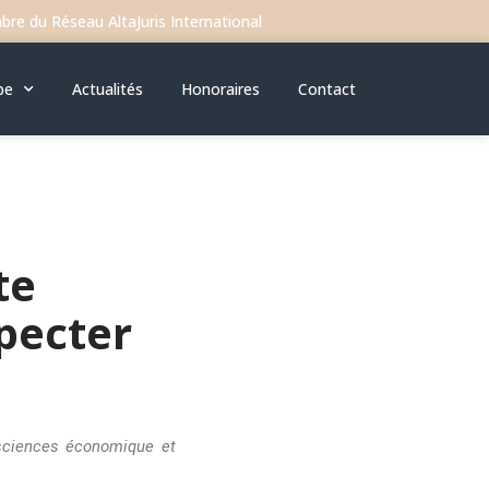
re du Réseau AltaJuris International
pe
Actualités
Honoraires
Contact
te
pecter
 sciences économique et