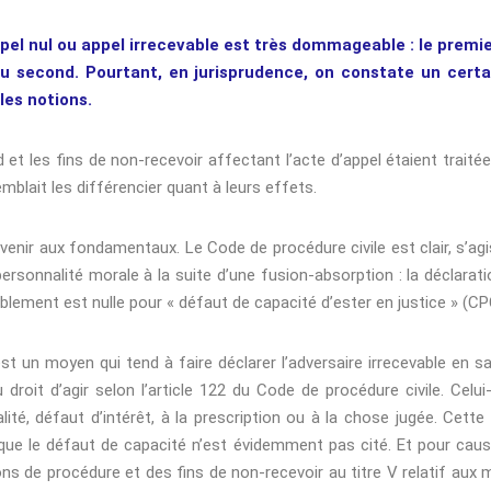
pel nul ou appel irrecevable est très dommageable : le premier
du second. Pourtant, en jurisprudence, on constate un certa
les notions.
 et les fins de non-recevoir affectant l’acte d’appel étaient traitée
mblait les différencier quant à leurs effets.
evenir aux fondamentaux. Le Code de procédure civile est clair, s’a
ersonnalité morale à la suite d’une fusion-absorption : la déclarat
lement est nulle pour « défaut de capacité d’ester en justice » (CPC, 
est un moyen qui tend à faire déclarer l’adversaire irrecevable e
roit d’agir selon l’article 122 du Code de procédure civile. Celui-
ité, défaut d’intérêt, à la prescription ou à la chose jugée. Cette l
que le défaut de capacité n’est évidemment pas cité. Et pour caus
ions de procédure et des fins de non-recevoir au titre V relatif a