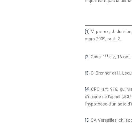
requalifiant pas la deman
[1]
V. par ex., J. Junillo
mars 2009, prat. 2.
re
[2]
Cass. 1
civ., 16 oct.
[3]
C. Brenner et H. Lecuy
[4]
CPC, art. 916, qui vi
d’unicité de l’appel (JC
l’hypothèse d’un acte d’
[5]
CA Versailles, ch. soc