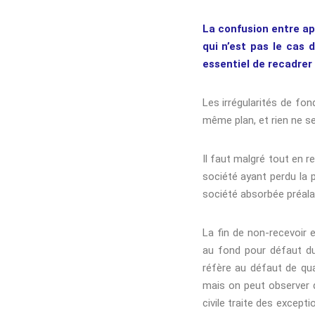
La confusion entre ap
qui n’est pas le cas 
essentiel de recadrer 
Les irrégularités de fond
même plan, et rien ne se
Il faut malgré tout en r
société ayant perdu la p
société absorbée préalab
La fin de non-recevoir 
au fond pour défaut du d
réfère au défaut de qual
mais on peut observer 
civile traite des except