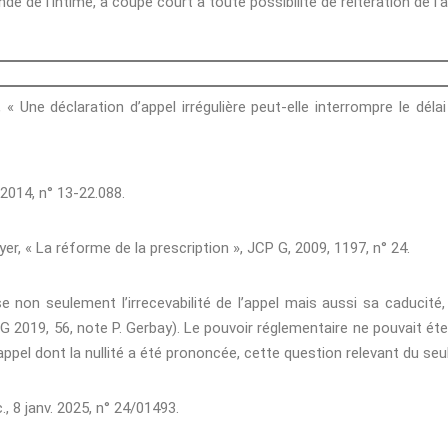
de de l’intimé, a coupé court à toute possibilité de réitération de l’a
n, « Une déclaration d’appel irrégulière peut-elle interrompre le déla
 2014, n° 13-22.088.
er, « La réforme de la prescription », JCP G, 2009, 1197, n° 24.
se non seulement l’irrecevabilité de l’appel mais aussi sa caducité,
P G 2019, 56, note P. Gerbay). Le pouvoir réglementaire ne pouvait éte
appel dont la nullité a été prononcée, cette question relevant du seul
., 8 janv. 2025, n° 24/01493.