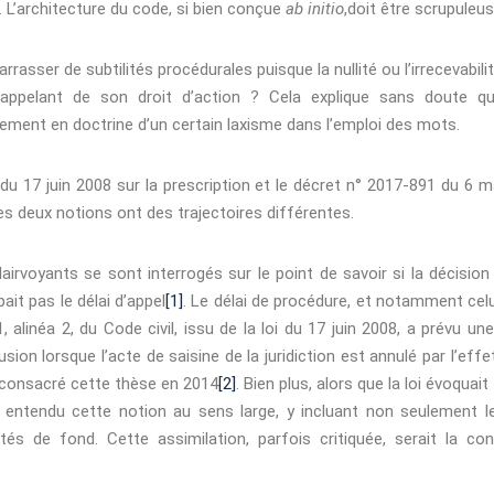
. L’architecture du code, si bien conçue
ab initio
,doit être scrupule
rrasser de subtilités procédurales puisque la nullité ou l’irrecevabil
l’appelant de son droit d’action ? Cela explique sans doute qu
rement en doctrine d’un certain laxisme dans l’emploi des mots.
 du 17 juin 2008 sur la prescription et le décret n° 2017-891 du 6 
es deux notions ont des trajectoires différentes.
airvoyants se sont interrogés sur le point de savoir si la décision
pait pas le délai d’appel
[1]
. Le délai de procédure, et notamment celui
1, alinéa 2, du Code civil, issu de la loi du 17 juin 2008, a prévu un
sion lorsque l’acte de saisine de la juridiction est annulé par l’eff
 consacré cette thèse en 2014
[2]
. Bien plus, alors que la loi évoquai
 entendu cette notion au sens large, y incluant non seulement 
rités de fond. Cette assimilation, parfois critiquée, serait la c