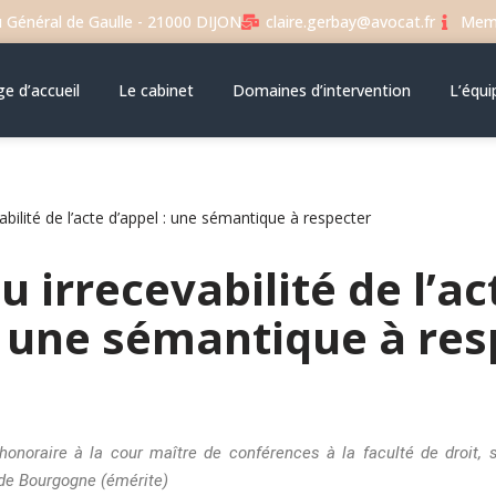
u Général de Gaulle - 21000 DIJON
claire.gerbay@avocat.fr
Memb
e d’accueil
Le cabinet
Domaines d’intervention
L’équi
vabilité de l’acte d’appel : une sémantique à respecter
u irrecevabilité de l’ac
: une sémantique à res
 honoraire à la cour maître de conférences à la faculté de droit,
é de Bourgogne (émérite)