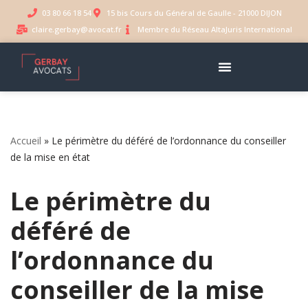
03 80 66 18 54
15 bis Cours du Général de Gaulle - 21000 DIJON
claire.gerbay@avocat.fr
Membre du Réseau AltaJuris International
Aller
au
contenu
Accueil
»
Le périmètre du déféré de l’ordonnance du conseiller
de la mise en état
Le périmètre du
déféré de
l’ordonnance du
conseiller de la mise