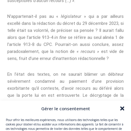
susceptibles d’aucun recours (…)
»
.
N’appartenait-il pas au «
législateur
» qui a par ailleurs
excellé dans la rédaction du décret du 29 décembre 2023, si
telle était sa volonté, de préciser sa pensée ? Il aurait fallu
alors que l’article 913-4
in ﬁne
se réfère au seul alinéa 1 de
l’article 913-8 du CPC. Pourrait-on aussi conclure, assez
paradoxalement, que la notion de
«
recours
»
est vide de
sens, fruit d’une erreur d’inattention rédactionnelle ?
En l’état des textes, on ne saurait blâmer un débiteur
sévèrement condamné au paiement d’une provision
exorbitante qu’il conteste, d’avoir recours au déféré alors
que la porte lui en est entrouverte. Le décryptage de la
dernière phrase de l’article 913- 4 reste énigmatique. Faut-il
Gérer le consentement
s’en remettre à Conan Doyle ?
Pour offrir les meilleures expériences, nous utilisons des technologies telles que les
cookies pour stocker et/ou accéder aux informations des appareils. Le fait de consentir à
ces technologies nous permettra de traiter des données telles que le comportement de