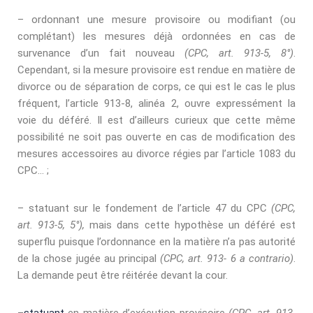
– ordonnant une mesure provisoire ou modiﬁant (ou
complétant) les mesures déjà ordonnées en cas de
survenance d’un fait nouveau
(CPC, art. 913-5, 8°)
.
Cependant, si la mesure provisoire est rendue en matière de
divorce ou de séparation de corps, ce qui est le cas le plus
fréquent, l’article 913-8, alinéa 2, ouvre expressément la
voie du déféré. Il est d’ailleurs curieux que cette même
possibilité ne soit pas ouverte en cas de modiﬁcation des
mesures accessoires au divorce régies par l’article 1083 du
CPC… ;
– statuant sur le fondement de l’article 47 du CPC
(CPC,
art. 913-5, 5°),
mais dans cette hypothèse un déféré est
superﬂu puisque l’ordonnance en la matière n’a pas autorité
de la chose jugée au principal
(CPC, art. 913- 6 a contrario)
.
La demande peut être réitérée devant la cour.
–
statuant
en matière d’exécution provisoire
(CPC, art. 913-