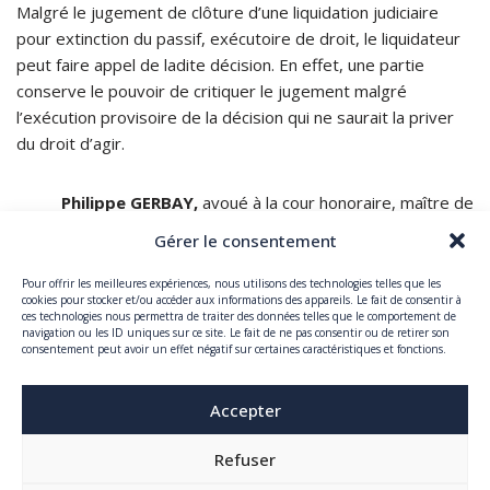
Malgré le jugement de clôture d’une liquidation judiciaire
pour extinction du passif, exécutoire de droit, le liquidateur
peut faire appel de ladite décision. En effet, une partie
conserve le pouvoir de critiquer le jugement malgré
l’exécution provisoire de la décision qui ne saurait la priver
du droit d’agir.
Philippe GERBAY,
avoué à la cour honoraire, maître de
conférences émérite à la faculté de droit de Dijon
Gérer le consentement
Pour offrir les meilleures expériences, nous utilisons des technologies telles que les
Claire GERBAY
, Avocat à la Cour, spécialiste en procédure
cookies pour stocker et/ou accéder aux informations des appareils. Le fait de consentir à
d’appel
ces technologies nous permettra de traiter des données telles que le comportement de
navigation ou les ID uniques sur ce site. Le fait de ne pas consentir ou de retirer son
consentement peut avoir un effet négatif sur certaines caractéristiques et fonctions.
Accepter
Refuser
Copyright © 2025 GERBAY AVOCATS, tous droits réservés.