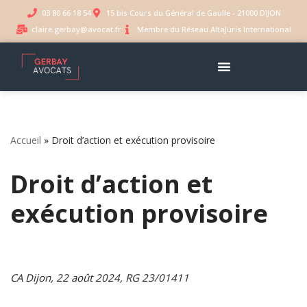
03 80 66 18 54
15 bis Cours du Général de Gaulle - 21000 DIJON
claire.gerbay@avocat.fr
Membre du Réseau AltaJuris International
Aller
au
contenu
Accueil
»
Droit d’action et exécution provisoire
Droit d’action et
exécution provisoire
CA Dijon, 22 août 2024, RG 23/01411