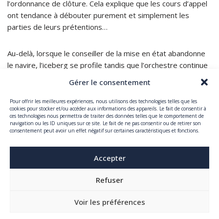
l’ordonnance de clôture. Cela explique que les cours d’appel
ont tendance à débouter purement et simplement les
parties de leurs prétentions…
Au-delà, lorsque le conseiller de la mise en état abandonne
le navire, l’iceberg se profile tandis que l’orchestre continue
à jouer…
Gérer le consentement
Pour offrir les meilleures expériences, nous utilisons des technologies telles que les
Philippe Gerbay,
avoué à la cour honoraire, maître de
cookies pour stocker et/ou accéder aux informations des appareils. Le fait de consentir à
conférences émérite à la faculté de Dijon
ces technologies nous permettra de traiter des données telles que le comportement de
navigation ou les ID uniques sur ce site. Le fait de ne pas consentir ou de retirer son
consentement peut avoir un effet négatif sur certaines caractéristiques et fonctions.
Accepter
Refuser
Copyright © 2025 GERBAY AVOCATS, tous droits réservés.
Voir les préférences
Mentions légales
Politique de confidentialité
Politique de cookies