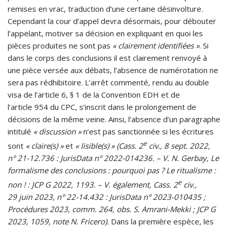
remises en vrac, traduction d’une certaine désinvolture.
Cependant la cour d’appel devra désormais, pour débouter
l’appelant, motiver sa décision en expliquant en quoi les
pièces produites ne sont pas
« clairement identifiées »
. Si
dans le corps des conclusions il est clairement renvoyé à
une pièce versée aux débats, l’absence de numérotation ne
sera pas rédhibitoire. L’arrêt commenté, rendu au double
visa de l’article 6, § 1 de la Convention EDH et de
l’article 954 du CPC, s’inscrit dans le prolongement de
décisions de la même veine. Ainsi, l’absence d’un paragraphe
intitulé
« discussion »
n’est pas sanctionnée si les écritures
e
sont
« claire(s) »
et
« lisible(s) »
(Cass. 2
civ., 8 sept. 2022,
n° 21-12.736 : JurisData n° 2022-014236. – V. N. Gerbay, Le
formalisme des conclusions : pourquoi pas ? Le ritualisme :
e
non ! : JCP G 2022, 1193. – V. également, Cass. 2
civ.,
29 juin 2023, n° 22-14.432 : JurisData n° 2023-010435 ;
Procédures 2023, comm. 264, obs. S. Amrani-Mekki ; JCP G
2023, 1059, note N. Fricero).
Dans la première espèce, les