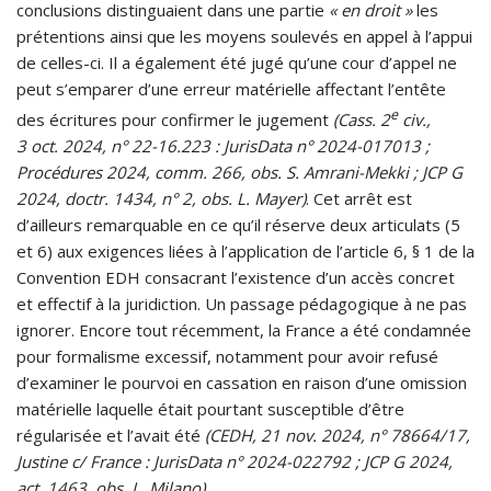
conclusions distinguaient dans une partie
« en droit »
les
prétentions ainsi que les moyens soulevés en appel à l’appui
de celles-ci. Il a également été jugé qu’une cour d’appel ne
peut s’emparer d’une erreur matérielle affectant l’entête
e
des écritures pour confirmer le jugement
(Cass. 2
civ.,
3 oct. 2024, n° 22-16.223 : JurisData n° 2024-017013 ;
Procédures 2024, comm. 266, obs. S. Amrani-Mekki ; JCP G
2024, doctr. 1434, n° 2, obs. L. Mayer)
. Cet arrêt est
d’ailleurs remarquable en ce qu’il réserve deux articulats (5
et 6) aux exigences liées à l’application de l’article 6, § 1 de la
Convention EDH consacrant l’existence d’un accès concret
et effectif à la juridiction. Un passage pédagogique à ne pas
ignorer. Encore tout récemment, la France a été condamnée
pour formalisme excessif, notamment pour avoir refusé
d’examiner le pourvoi en cassation en raison d’une omission
matérielle laquelle était pourtant susceptible d’être
régularisée et l’avait été
(CEDH, 21 nov. 2024, n° 78664/17,
Justine c/ France : JurisData n° 2024-022792 ; JCP G 2024,
act. 1463, obs. L. Milano)
.