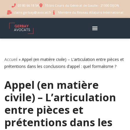
03 80 66 18 54
15 bis Cours du Général de Gaulle - 21000 DIJON
claire.gerbay@avocat.fr
Membre du Réseau AltaJuris International
Aller
au
contenu
Accueil
»
Appel (en matière civile) – L’articulation entre pièces et
prétentions dans les conclusions d’appel : quel formalisme ?
Appel (en matière
civile) – L’articulation
entre pièces et
prétentions dans les