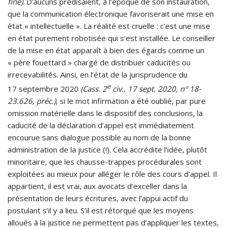
fine)
. D’aucuns prédisaient, à l’époque de son instauration,
que la communication électronique favoriserait une mise en
état « intellectuelle ». La réalité est cruelle : c’est une mise
en état purement robotisée qui s’est installée. Le conseiller
de la mise en état apparaît à bien des égards comme un
« père fouettard » chargé de distribuer caducités ou
irrecevabilités. Ainsi, en l’état de la jurisprudence du
e
17 septembre 2020
(Cass. 2
civ., 17 sept. 2020, n° 18-
23.626, préc.)
, si le mot infirmation a été oublié, par pure
omission matérielle dans le dispositif des conclusions, la
caducité de la déclaration d’appel est immédiatement
encourue sans dialogue possible au nom de la bonne
administration de la justice (!). Cela accrédite l’idée, plutôt
minoritaire, que les chausse-trappes procédurales sont
exploitées au mieux pour alléger le rôle des cours d’appel. Il
appartient, il est vrai, aux avocats d’exceller dans la
présentation de leurs écritures, avec l’appui actif du
postulant s’il y a lieu. S’il est rétorqué que les moyens
alloués à la justice ne permettent pas d’appliquer les textes,